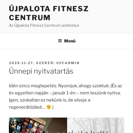
Tartalomhoz
ÚJPALOTA FITNESZ
CENTRUM
Az Újpalota Fitnesz Centrum webhelye
Menü
BEKÜLDVE:
2025.11.27.
SZERZŐ:
UFCADMIN
Ünnepi nyitvatartás
Idén sincs meglepetés. Nyomjuk, ahogy szoktuk. (És az
év egyetlen napján – január 1-én – nem leszünk nyitva.
Igen, szokatlan ez nekünk is, de elseje a
regenerálódásé…
)