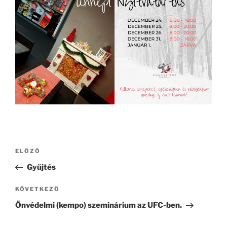
Bejegyzés
Korábbi
ELŐZŐ
navigáció
bejegyzés
Gyűjtés
Következő
KÖVETKEZŐ
bejegyzés
Önvédelmi (kempo) szeminárium az UFC-ben.