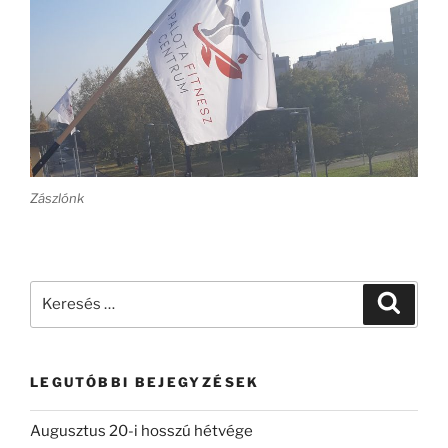
Zászlónk
Keresés
Keresé
a
következő
kifejezésre:
LEGUTÓBBI BEJEGYZÉSEK
Augusztus 20-i hosszú hétvége