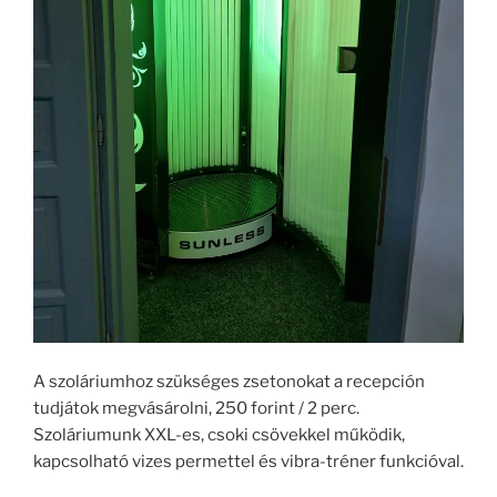
A szoláriumhoz szükséges zsetonokat a recepción
tudjátok megvásárolni, 250 forint / 2 perc.
Szoláriumunk XXL-es, csoki csövekkel működik,
kapcsolható vizes permettel és vibra-tréner funkcióval.