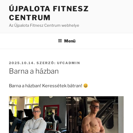
Tartalomhoz
ÚJPALOTA FITNESZ
CENTRUM
Az Újpalota Fitnesz Centrum webhelye
Menü
BEKÜLDVE:
2025.10.14.
SZERZŐ:
UFCADMIN
Barna a házban
Barna a házban! Keressétek bátran!