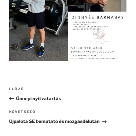
Bejegyzés
Korábbi
ELŐZŐ
navigáció
bejegyzés
Ünnepi nyitvatartás
Következő
KÖVETKEZŐ
bejegyzés
Újpalota SE bemutató és mozgásdélután