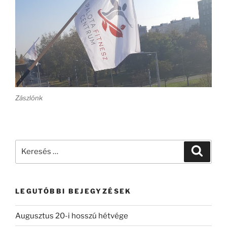
Zászlónk
Keresés
Keresé
a
következő
kifejezésre:
LEGUTÓBBI BEJEGYZÉSEK
Augusztus 20-i hosszú hétvége