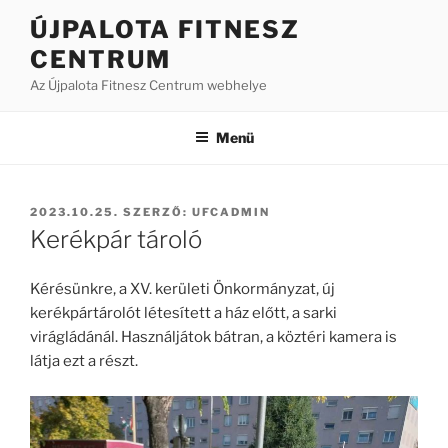
Tartalomhoz
ÚJPALOTA FITNESZ
CENTRUM
Az Újpalota Fitnesz Centrum webhelye
Menü
BEKÜLDVE:
2023.10.25.
SZERZŐ:
UFCADMIN
Kerékpár tároló
Kérésünkre, a XV. kerületi Önkormányzat, új
kerékpártárolót létesített a ház előtt, a sarki
virágládánál. Használjátok bátran, a köztéri kamera is
látja ezt a részt.