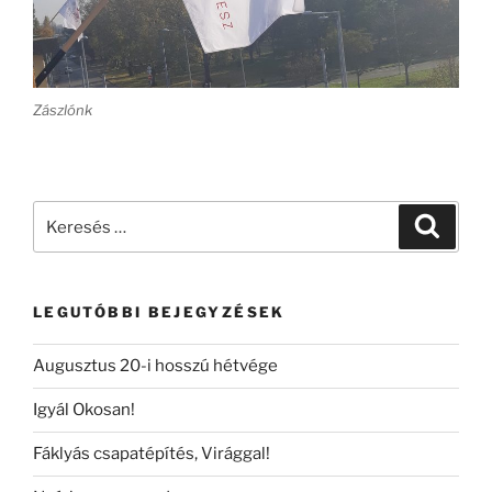
Zászlónk
Keresés
Keresé
a
következő
kifejezésre:
LEGUTÓBBI BEJEGYZÉSEK
Augusztus 20-i hosszú hétvége
Igyál Okosan!
Fáklyás csapatépítés, Virággal!