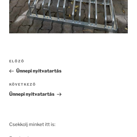
Bejegyzés
Korábbi
ELŐZŐ
navigáció
bejegyzés
Ünnepi nyitvatartás
Következő
KÖVETKEZŐ
bejegyzés
Ünnepi nyitvatartás
Csekkolj minket itt is: