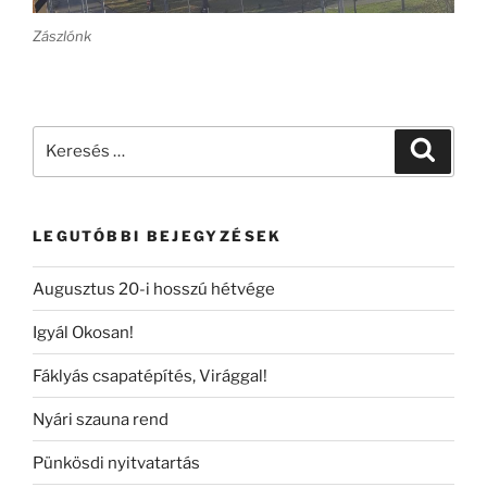
Zászlónk
Keresés
Keresé
a
következő
kifejezésre:
LEGUTÓBBI BEJEGYZÉSEK
Augusztus 20-i hosszú hétvége
Igyál Okosan!
Fáklyás csapatépítés, Virággal!
Nyári szauna rend
Pünkösdi nyitvatartás