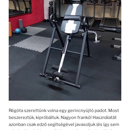
Régóta szerettünk volna egy gerincnyújtó padot. Most
beszereztük, kipróbáltuk. Nagyon frankó! Használatát
azonban csak edző segítségével javasoljuk (és így sem