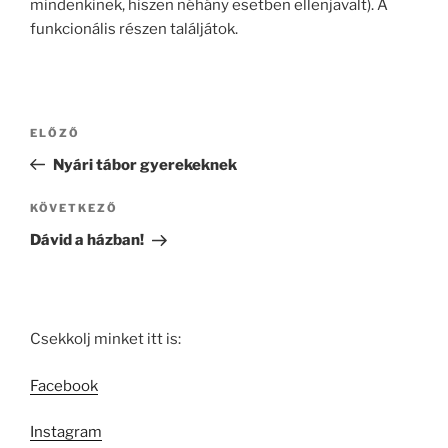
mindenkinek, hiszen néhány esetben ellenjavalt). A
funkcionális részen találjátok.
Bejegyzés
Korábbi
ELŐZŐ
navigáció
bejegyzés
Nyári tábor gyerekeknek
Következő
KÖVETKEZŐ
bejegyzés
Dávid a házban!
Csekkolj minket itt is:
Facebook
Instagram