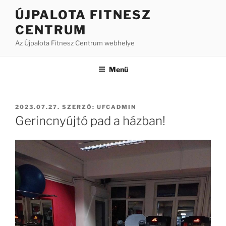
Tartalomhoz
ÚJPALOTA FITNESZ
CENTRUM
Az Újpalota Fitnesz Centrum webhelye
Menü
BEKÜLDVE:
2023.07.27.
SZERZŐ:
UFCADMIN
Gerincnyújtó pad a házban!