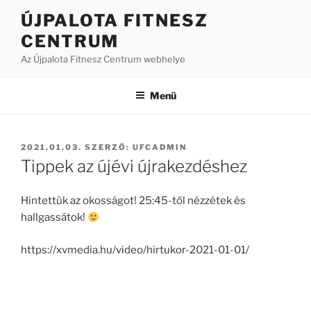
Tartalomhoz
ÚJPALOTA FITNESZ
CENTRUM
Az Újpalota Fitnesz Centrum webhelye
Menü
BEKÜLDVE:
2021.01.03.
SZERZŐ:
UFCADMIN
Tippek az újévi újrakezdéshez
Hintettük az okosságot! 25:45-től nézzétek és
hallgassátok!
https://xvmedia.hu/video/hirtukor-2021-01-01/
Bejegyzés