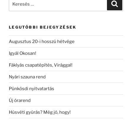
Keresés
Keresé
a
következő
kifejezésre:
LEGUTÓBBI BEJEGYZÉSEK
Augusztus 20-i hosszú hétvége
Igyál Okosan!
Fáklyás csapatépítés, Virággal!
Nyári szauna rend
Pünkösdi nyitvatartás
Új órarend
Húsvéti gyúrás? Még jó, hogy!