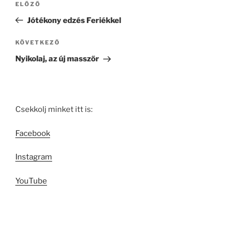
Korábbi
ELŐZŐ
navigáció
bejegyzés
Jótékony edzés Feriékkel
Következő
KÖVETKEZŐ
bejegyzés
Nyikolaj, az új masszőr
Csekkolj minket itt is:
Facebook
Instagram
YouTube